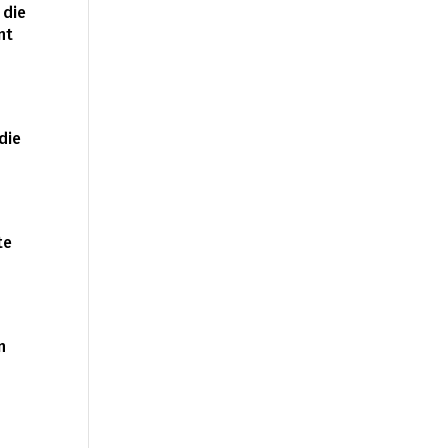
 die
nt
die
te
n