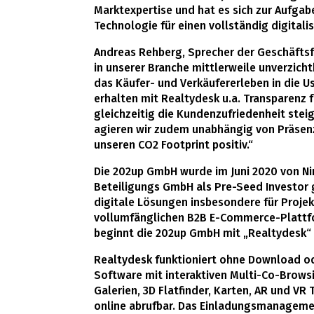
Marktexpertise und hat es sich zur Aufga
Technologie für einen vollständig digital
Andreas Rehberg, Sprecher der Geschäftsf
in unserer Branche mittlerweile unverzich
das Käufer- und Verkäufererleben in die U
erhalten mit Realtydesk u.a. Transparenz
gleichzeitig die Kundenzufriedenheit stei
agieren wir zudem unabhängig von Präsenz
unseren CO2 Footprint positiv.“
Die 202up GmbH wurde im Juni 2020 von Nin
Beteiligungs GmbH als Pre-Seed Investor
digitale Lösungen insbesondere für Proje
vollumfänglichen B2B E-Commerce-Plattfo
beginnt die 202up GmbH mit „Realtydesk“ 
Realtydesk funktioniert ohne Download od
Software mit interaktiven Multi-Co-Brows
Galerien, 3D Flatfinder, Karten, AR und VR T
online abrufbar. Das Einladungsmanagemen