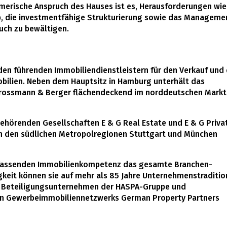
hmerische Anspruch des Hauses ist es, Herausforderungen wie
eb, die investmentfähige Strukturierung sowie das Manageme
uch zu bewältigen.
n führenden Immobiliendienstleistern für den Verkauf und 
ilien. Neben dem Hauptsitz in Hamburg unterhält das
 Grossmann & Berger flächendeckend im norddeutschen Markt
ehörenden Gesellschaften E & G Real Estate und E & G Priva
n den südlichen Metropolregionen Stuttgart und München
umfassenden Immobilienkompetenz das gesamte Branchen-
igkeit können sie auf mehr als 85 Jahre Unternehmenstraditio
in Beteiligungsunternehmen der HASPA-Gruppe und
en Gewerbeimmobiliennetzwerks German Property Partners