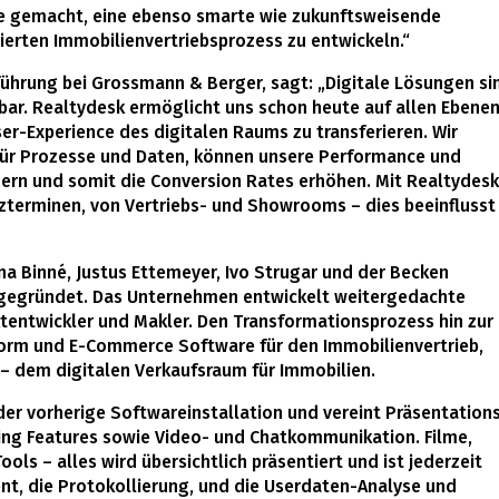
be gemacht, eine ebenso smarte wie zukunftsweisende
isierten Immobilienvertriebsprozess zu entwickeln.“
ührung bei Grossmann & Berger, sagt: „Digitale Lösungen si
tbar. Realtydesk ermöglicht uns schon heute auf allen Ebenen
ser-Experience des digitalen Raums zu transferieren. Wir
 für Prozesse und Daten, können unsere Performance und
gern und somit die Conversion Rates erhöhen. Mit Realtydes
terminen, von Vertriebs- und Showrooms – dies beeinflusst
a Binné, Justus Ettemeyer, Ivo Strugar und der Becken
 gegründet. Das Unternehmen entwickelt weitergedachte
ktentwickler und Makler. Den Transformationsprozess hin zur
rm und E-Commerce Software für den Immobilienvertrieb,
– dem digitalen Verkaufsraum für Immobilien.
er vorherige Softwareinstallation und vereint Präsentation
ing Features sowie Video- und Chatkommunikation. Filme,
ools – alles wird übersichtlich präsentiert und ist jederzeit
t, die Protokollierung, und die Userdaten-Analyse und