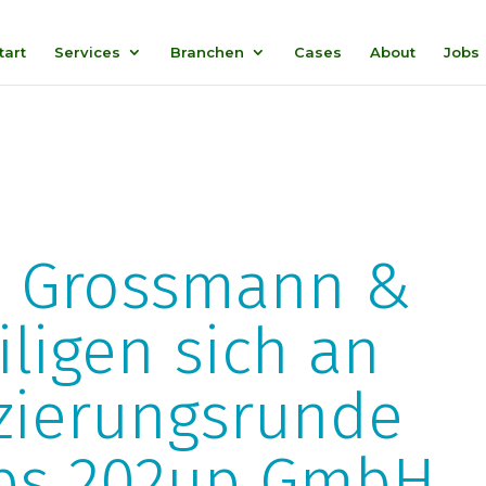
tart
Services
Branchen
Cases
About
Jobs
d Grossmann &
iligen sich an
zierungsrunde
ups 202up GmbH