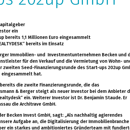
Kapitalgeber
estor ein
up bereits 1,1 Millionen Euro eingesammelt
REALTYDESK“ bereits im Einsatz
ger Immobilien- und Investmentunternehmen Becken und d
tleister für den Verkauf und die Vermietung von Wohn- un
er zweiten Seed-Finanzierungsrunde des Start-ups 202up Gm
ro eingesammelt hat.
 bereits die zweite Finanzierungsrunde, die das
smann & Berger steigt als neuer Investor bei dem Anbieter 
ealtydesk“ ein. Weiterer Investor ist Dr. Benjamin Staude. Er
ssau die Architrave GmbH.
 der Becken Invest GmbH, sagt: „Als nachhaltig agierendes
nsere Aufgabe an, die Digitalisierung der Immobilienbranche
ber ein starkes und ambitioniertes Gründerteam mit fundiert