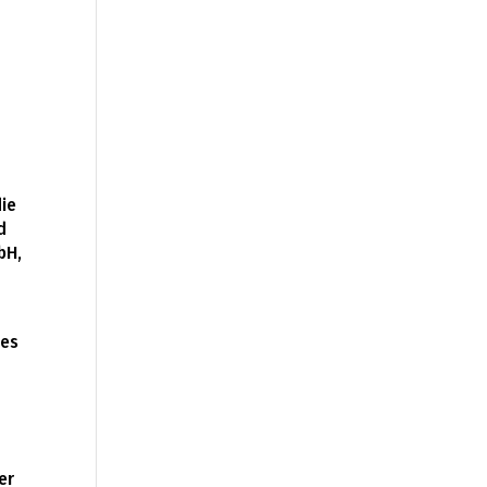
ie
d
bH,
des
er