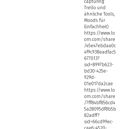
capturing
Trello und
ähnliche Tools,
Moods für
Einfachheit)
https://www.lo
om.com/share
/45e47ebdaa0c
4f9c938eadfac5
677013?
sid=8997b623-
bd30-425e-
929d-
01e017da2cae
https://www.lo
om.com/share
/7ff84bf856cd4
5a28095df8b5b
82adff?
sid=66cd99ec-
cae6-4520-